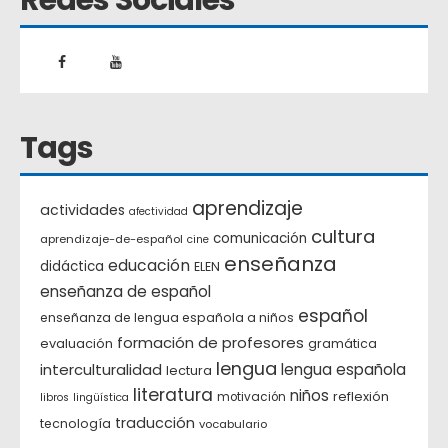
Redes Sociales
Tags
aprendizaje
actividades
afectividad
cultura
comunicación
aprendizaje-de-español
cine
enseñanza
educación
didáctica
ELEN
enseñanza de español
español
enseñanza de lengua española a niños
formación de profesores
evaluación
gramática
lengua
interculturalidad
lengua española
lectura
literatura
niños
reflexión
motivación
libros
lingüística
traducción
tecnología
vocabulario