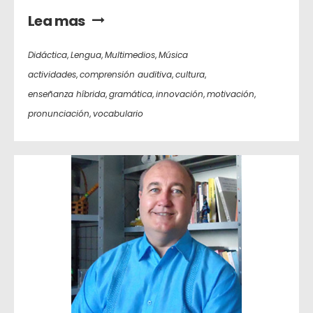
Lea mas
Didáctica
,
Lengua
,
Multimedios
,
Música
actividades
,
comprensión auditiva
,
cultura
,
enseñanza híbrida
,
gramática
,
innovación
,
motivación
,
pronunciación
,
vocabulario