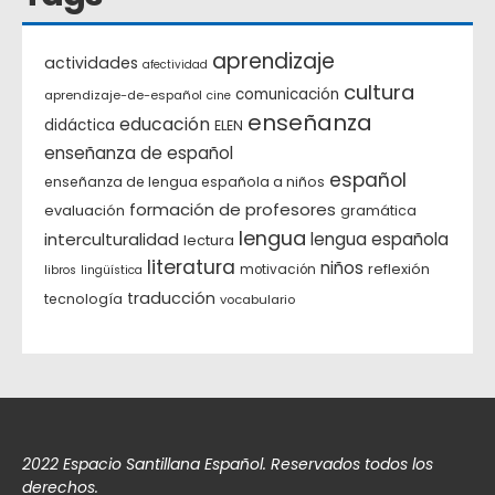
aprendizaje
actividades
afectividad
cultura
comunicación
aprendizaje-de-español
cine
enseñanza
educación
didáctica
ELEN
enseñanza de español
español
enseñanza de lengua española a niños
formación de profesores
evaluación
gramática
lengua
interculturalidad
lengua española
lectura
literatura
niños
reflexión
motivación
libros
lingüística
traducción
tecnología
vocabulario
2022 Espacio Santillana Español. Reservados todos los
derechos.