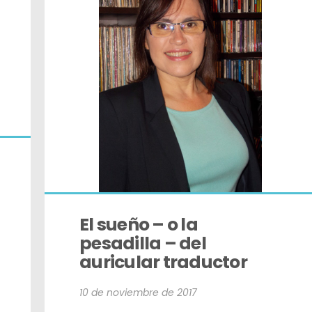
El sueño – o la 
pesadilla – del 
auricular traductor
10 de noviembre de 2017