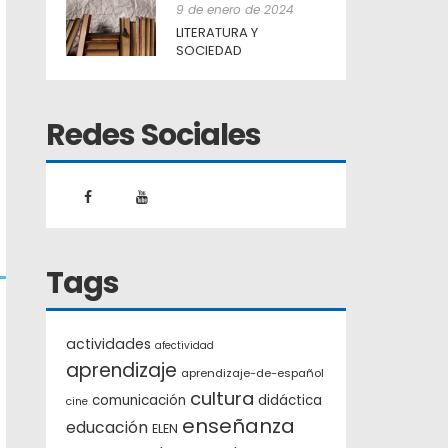
9 de enero de 2024
LITERATURA Y
SOCIEDAD
Redes Sociales
Tags
actividades
afectividad
aprendizaje
aprendizaje-de-español
cultura
comunicación
didáctica
cine
enseñanza
educación
ELEN