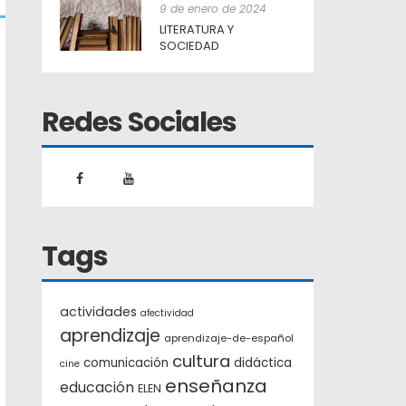
9 de enero de 2024
LITERATURA Y
SOCIEDAD
Redes Sociales
Tags
actividades
afectividad
aprendizaje
aprendizaje-de-español
cultura
comunicación
didáctica
cine
enseñanza
educación
ELEN