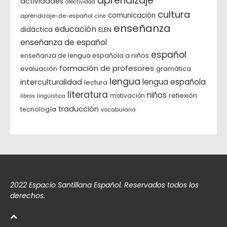
aprendizaje
actividades
afectividad
cultura
comunicación
aprendizaje-de-español
cine
enseñanza
educación
didáctica
ELEN
enseñanza de español
español
enseñanza de lengua española a niños
formación de profesores
evaluación
gramática
lengua
interculturalidad
lengua española
lectura
literatura
niños
reflexión
motivación
libros
lingüística
traducción
tecnología
vocabulario
2022 Espacio Santillana Español. Reservados todos los
derechos.