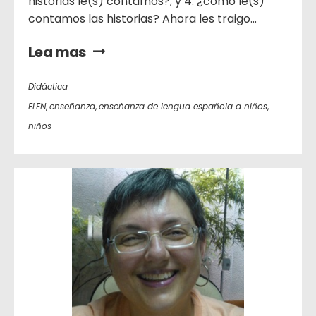
historias le(s) contamos?; y 4. ¿cómo le(s)
contamos las historias? Ahora les traigo...
Lea mas
Didáctica
ELEN
,
enseñanza
,
enseñanza de lengua española a niños
,
niños