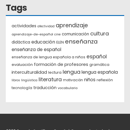
Tags
aprendizaje
actividades
afectividad
cultura
comunicación
aprendizaje-de-español
cine
enseñanza
educación
didáctica
ELEN
enseñanza de español
español
enseñanza de lengua española a niños
formación de profesores
evaluación
gramática
lengua
interculturalidad
lengua española
lectura
literatura
niños
reflexión
motivación
libros
lingüística
traducción
tecnología
vocabulario