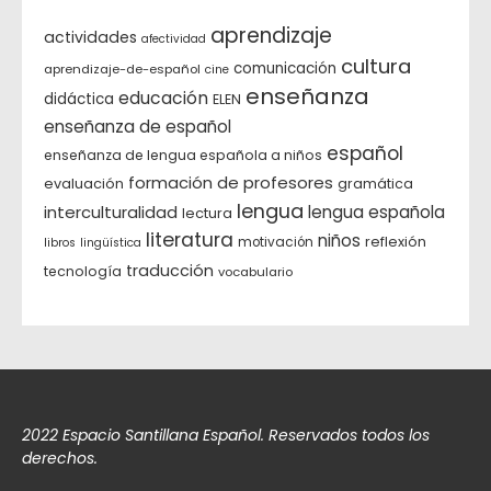
aprendizaje
actividades
afectividad
cultura
comunicación
aprendizaje-de-español
cine
enseñanza
educación
didáctica
ELEN
enseñanza de español
español
enseñanza de lengua española a niños
formación de profesores
evaluación
gramática
lengua
interculturalidad
lengua española
lectura
literatura
niños
reflexión
motivación
libros
lingüística
traducción
tecnología
vocabulario
2022 Espacio Santillana Español. Reservados todos los
derechos.