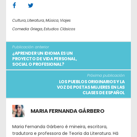
Cultura
,
Literatura
,
Música
,
Viajes
Comedia Griega
,
Estudios Clásicos
Publicación anterior
¿APRENDER UN IDIOMA ES UN
PROYECTO DE VIDA PERSONAL,
SOCIAL O PROFESIONAL?
Próxima publicación
LOS PUEBLOS ORIGINARIOS Y LA
VOZ DE POETAS MUJERES EN LAS
CLASES DE ESPAÑOL
MARIA FERNANDA GÁRBERO
Maria Fernanda Gárbero é mineira, escritora,
tradutora e professora de Teoria da Literatura. Há