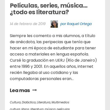
Películas, series, música… 
¿todo es literatura?
14 de febrero de 2019
por Raquel Ortega
Siempre les comento a mis alumnos, a título
de anécdota, las peripecias que tenía que
hacer en mi época de estudiante para tener
acceso a materiales en lengua española.
Cursé la graduación en UERJ (Río de Janeiro)
entre 1996 y 2001. En aquellos años, internet
recién llegaba al uso cotidiano y las
computadoras personales eran...
Lea mas
Cultura
,
Didáctica
,
Literatura
,
Multimedios
cultura
,
libros
,
literatura
,
música
,
películas