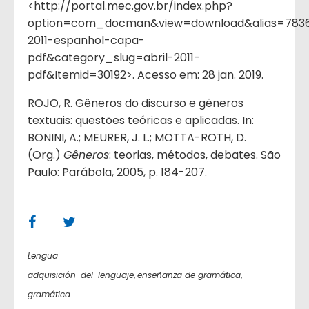
<http://portal.mec.gov.br/index.php?
option=com_docman&view=download&alias=783
2011-espanhol-capa-
pdf&category_slug=abril-2011-
pdf&Itemid=30192>. Acesso em: 28 jan. 2019.
ROJO, R. Gêneros do discurso e gêneros
textuais: questões teóricas e aplicadas. In:
BONINI, A.; MEURER, J. L.; MOTTA-ROTH, D.
(Org.)
Gêneros
: teorias, métodos, debates. São
Paulo: Parábola, 2005, p. 184-207.
Lengua
adquisición-del-lenguaje
,
enseñanza de gramática
,
gramática