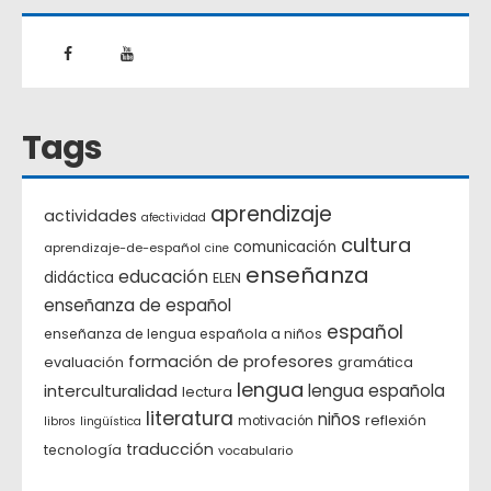
Tags
aprendizaje
actividades
afectividad
cultura
comunicación
aprendizaje-de-español
cine
enseñanza
educación
didáctica
ELEN
enseñanza de español
español
enseñanza de lengua española a niños
formación de profesores
evaluación
gramática
lengua
interculturalidad
lengua española
lectura
literatura
niños
reflexión
motivación
libros
lingüística
traducción
tecnología
vocabulario