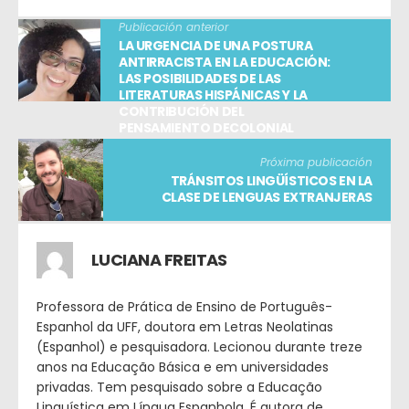
Publicación anterior
LA URGENCIA DE UNA POSTURA
ANTIRRACISTA EN LA EDUCACIÓN:
LAS POSIBILIDADES DE LAS
LITERATURAS HISPÁNICAS Y LA
CONTRIBUCIÓN DEL
PENSAMIENTO DECOLONIAL
Próxima publicación
TRÁNSITOS LINGÜÍSTICOS EN LA
CLASE DE LENGUAS EXTRANJERAS
LUCIANA FREITAS
Professora de Prática de Ensino de Português-
Espanhol da UFF, doutora em Letras Neolatinas
(Espanhol) e pesquisadora. Lecionou durante treze
anos na Educação Básica e em universidades
privadas. Tem pesquisado sobre a Educação
Linguística em Língua Espanhola. É autora de