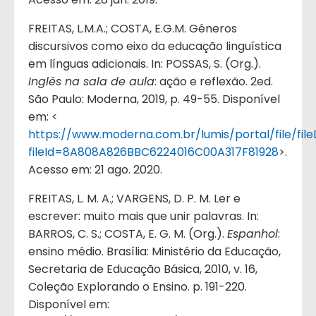
FREITAS, L.M.A.; COSTA, E.G.M. Gêneros
discursivos como eixo da educação linguística
em línguas adicionais. In: POSSAS, S. (Org.).
Inglês na sala de aula
: ação e reflexão. 2ed.
São Paulo: Moderna, 2019, p. 49-55. Disponível
em: <
https://www.moderna.com.br/lumis/portal/file/fil
fileId=8A808A826BBC6224016C00A317F81928
>.
Acesso em: 21 ago. 2020.
FREITAS, L. M. A.; VARGENS, D. P. M. Ler e
escrever: muito mais que unir palavras. In:
BARROS, C. S.; COSTA, E. G. M. (Org.).
Espanhol
:
ensino médio. Brasília: Ministério da Educação,
Secretaria de Educação Básica, 2010, v. 16,
Coleção Explorando o Ensino. p. 191-220.
Disponível em: