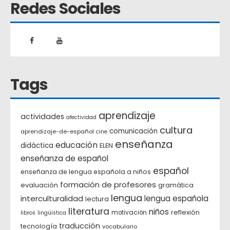
Redes Sociales
Tags
aprendizaje
actividades
afectividad
cultura
comunicación
aprendizaje-de-español
cine
enseñanza
educación
didáctica
ELEN
enseñanza de español
español
enseñanza de lengua española a niños
formación de profesores
evaluación
gramática
lengua
interculturalidad
lengua española
lectura
literatura
niños
reflexión
motivación
libros
lingüística
traducción
tecnología
vocabulario