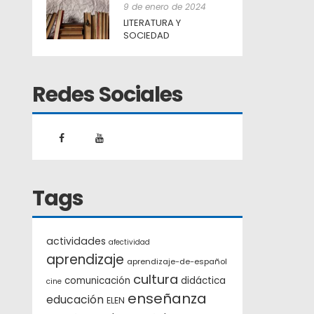
9 de enero de 2024
LITERATURA Y
SOCIEDAD
Redes Sociales
Tags
actividades
afectividad
aprendizaje
aprendizaje-de-español
cultura
comunicación
didáctica
cine
enseñanza
educación
ELEN