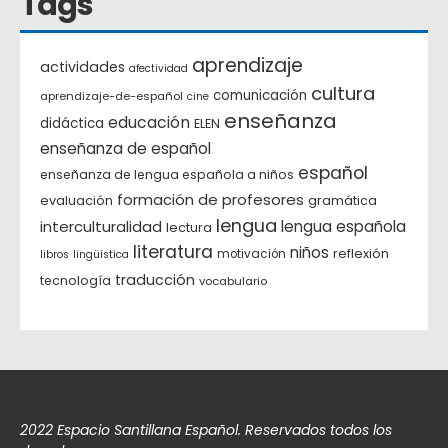
Tags
aprendizaje
actividades
afectividad
cultura
comunicación
aprendizaje-de-español
cine
enseñanza
educación
didáctica
ELEN
enseñanza de español
español
enseñanza de lengua española a niños
formación de profesores
evaluación
gramática
lengua
interculturalidad
lengua española
lectura
literatura
niños
reflexión
motivación
libros
lingüística
traducción
tecnología
vocabulario
2022 Espacio Santillana Español. Reservados todos los