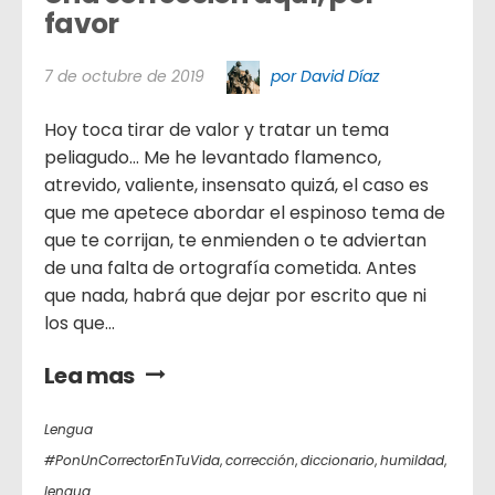
favor
7 de octubre de 2019
por David Díaz
Hoy toca tirar de valor y tratar un tema
peliagudo… Me he levantado flamenco,
atrevido, valiente, insensato quizá, el caso es
que me apetece abordar el espinoso tema de
que te corrijan, te enmienden o te adviertan
de una falta de ortografía cometida. Antes
que nada, habrá que dejar por escrito que ni
los que...
Lea mas
Lengua
#PonUnCorrectorEnTuVida
,
corrección
,
diccionario
,
humildad
,
lengua