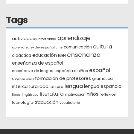
Tags
aprendizaje
actividades
afectividad
cultura
comunicación
aprendizaje-de-español
cine
enseñanza
educación
didáctica
ELEN
enseñanza de español
español
enseñanza de lengua española a niños
formación de profesores
evaluación
gramática
lengua
interculturalidad
lengua española
lectura
literatura
niños
reflexión
motivación
libros
lingüística
traducción
tecnología
vocabulario