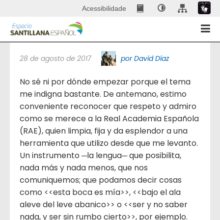
Acessibilidade
Te parecerá bonito, RAE
28 de agosto de 2017
por David Díaz
No sé ni por dónde empezar porque el tema
me indigna bastante. De antemano, estimo
conveniente reconocer que respeto y admiro
como se merece a la Real Academia Española
(RAE), quien limpia, fija y da esplendor a una
herramienta que utilizo desde que me levanto.
Un instrumento ─la lengua─ que posibilita,
nada más y nada menos, que nos
comuniquemos; que podamos decir cosas
como <<esta boca es mía>>, <<bajo el ala
aleve del leve abanico>> o <<ser y no saber
nada, y ser sin rumbo cierto>>, por ejemplo.