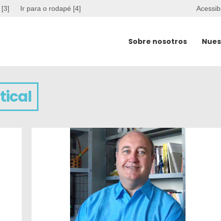
 [3]
Ir para o rodapé [4]
Acessib
Sobre nosotros
Nues
tical