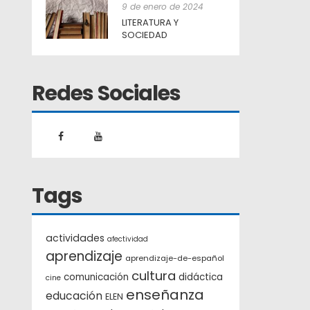
9 de enero de 2024
LITERATURA Y
SOCIEDAD
Redes Sociales
Tags
actividades
afectividad
aprendizaje
aprendizaje-de-español
cultura
comunicación
didáctica
cine
enseñanza
educación
ELEN