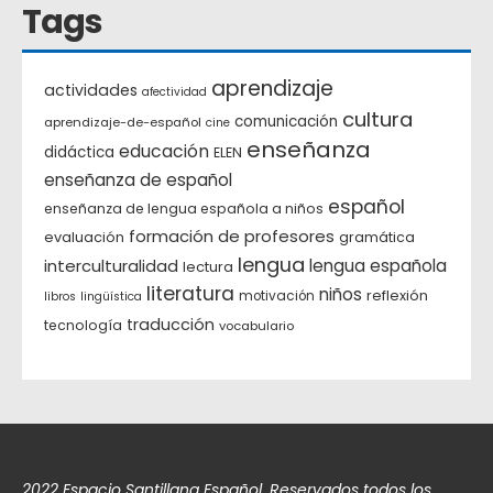
Tags
aprendizaje
actividades
afectividad
cultura
comunicación
aprendizaje-de-español
cine
enseñanza
educación
didáctica
ELEN
enseñanza de español
español
enseñanza de lengua española a niños
formación de profesores
evaluación
gramática
lengua
interculturalidad
lengua española
lectura
literatura
niños
reflexión
motivación
libros
lingüística
traducción
tecnología
vocabulario
2022 Espacio Santillana Español. Reservados todos los