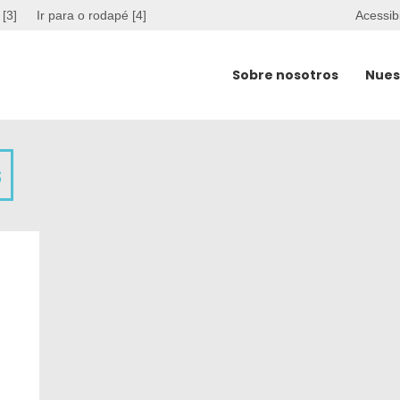
 [3]
Ir para o rodapé [4]
Acessib
Sobre nosotros
Nues
s