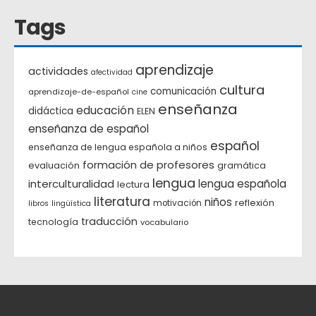
Tags
aprendizaje
actividades
afectividad
cultura
comunicación
aprendizaje-de-español
cine
enseñanza
educación
didáctica
ELEN
enseñanza de español
español
enseñanza de lengua española a niños
formación de profesores
evaluación
gramática
lengua
interculturalidad
lengua española
lectura
literatura
niños
reflexión
motivación
libros
lingüística
traducción
tecnología
vocabulario