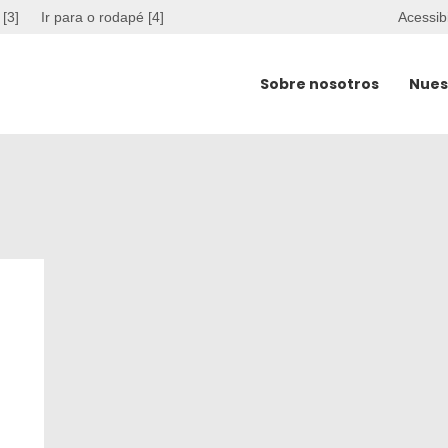
 [3]
Ir para o rodapé [4]
Acessib
Sobre nosotros
Nues