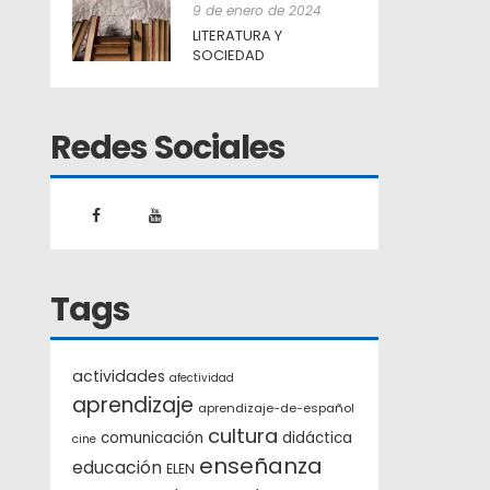
9 de enero de 2024
LITERATURA Y
SOCIEDAD
Redes Sociales
Tags
actividades
afectividad
aprendizaje
aprendizaje-de-español
cultura
comunicación
didáctica
cine
enseñanza
educación
ELEN