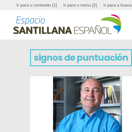
Ir para o conteúdo [1]
Ir para o menu [2]
Ir para a busca
signos de puntuación