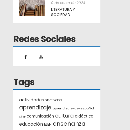
9 de enero de 2024
LITERATURA Y
SOCIEDAD
Redes Sociales
Tags
actividades
afectividad
aprendizaje
aprendizaje-de-español
cultura
comunicación
didáctica
cine
enseñanza
educación
ELEN