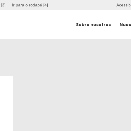
 [3]
Ir para o rodapé [4]
Acessib
Sobre nosotros
Nues