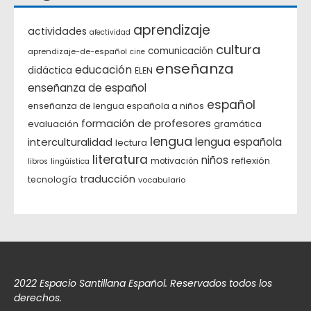
aprendizaje
actividades
afectividad
cultura
comunicación
aprendizaje-de-español
cine
enseñanza
educación
didáctica
ELEN
enseñanza de español
español
enseñanza de lengua española a niños
formación de profesores
evaluación
gramática
lengua
interculturalidad
lengua española
lectura
literatura
niños
reflexión
motivación
libros
lingüística
traducción
tecnología
vocabulario
2022 Espacio Santillana Español. Reservados todos los
derechos.