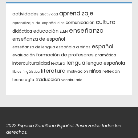
aprendizaje
actividades
afectividad
cultura
comunicación
aprendizaje-de-español
cine
enseñanza
educación
didáctica
ELEN
enseñanza de español
español
enseñanza de lengua española a niños
formación de profesores
evaluación
gramática
lengua
interculturalidad
lengua española
lectura
literatura
niños
reflexión
motivación
libros
lingüística
traducción
tecnología
vocabulario
2022 Espacio Santillana Español. Reservados todos los
derechos.