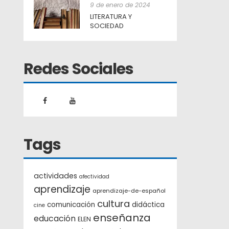
9 de enero de 2024
LITERATURA Y
SOCIEDAD
Redes Sociales
Tags
actividades
afectividad
aprendizaje
aprendizaje-de-español
cultura
comunicación
didáctica
cine
enseñanza
educación
ELEN