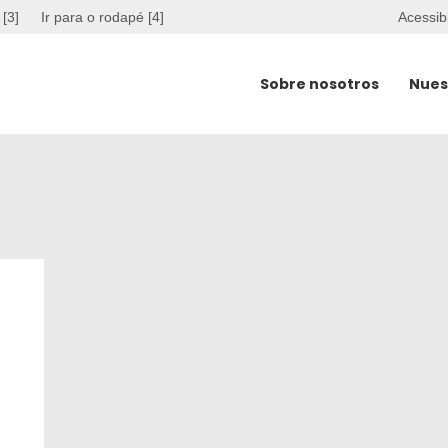
 [3]
Ir para o rodapé [4]
Acessib
Sobre nosotros
Nues