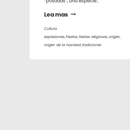
“posadas”, una especie...
Lea mas
Cultura
expresiones
,
Fiestas
,
fiestas religiosas
,
origen
,
origen de la navidad
,
tradiciones