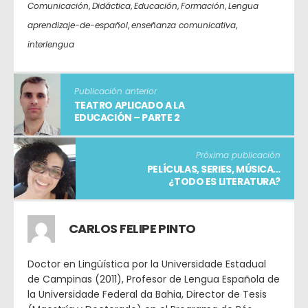
Comunicación
,
Didáctica
,
Educación
,
Formación
,
Lengua
aprendizaje-de-español
,
enseñanza comunicativa
,
interlengua
Publicación anterior
TEATRO APLICADO A LA
EDUCACIÓN – PARTE 2
Próxima publicación
PELÍCULAS, SERIES, MÚSICA…
¿TODO ES LITERATURA?
CARLOS FELIPE PINTO
Doctor en Lingüística por la Universidade Estadual
de Campinas (2011), Profesor de Lengua Española de
la Universidade Federal da Bahia, Director de Tesis