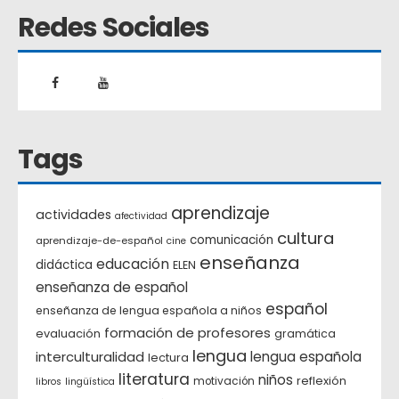
Redes Sociales
Tags
aprendizaje
actividades
afectividad
cultura
comunicación
aprendizaje-de-español
cine
enseñanza
educación
didáctica
ELEN
enseñanza de español
español
enseñanza de lengua española a niños
formación de profesores
evaluación
gramática
lengua
interculturalidad
lengua española
lectura
literatura
niños
reflexión
motivación
libros
lingüística