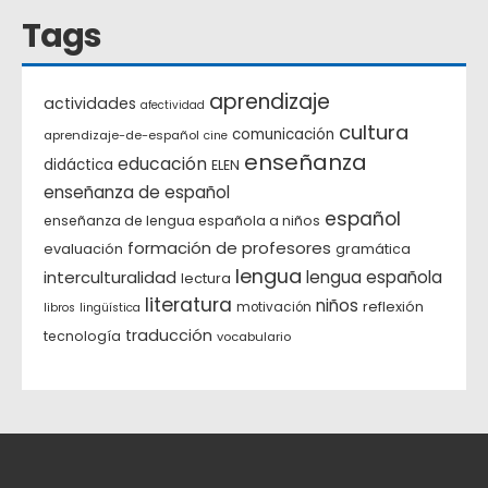
Tags
aprendizaje
actividades
afectividad
cultura
comunicación
aprendizaje-de-español
cine
enseñanza
educación
didáctica
ELEN
enseñanza de español
español
enseñanza de lengua española a niños
formación de profesores
evaluación
gramática
lengua
interculturalidad
lengua española
lectura
literatura
niños
reflexión
motivación
libros
lingüística
traducción
tecnología
vocabulario