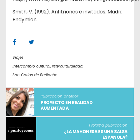
Smith, V. (1992). Anfitriones e invitados. Madri:
Endymian.
Viajes
intercambio cultural
,
interculturalidad
,
San Carlos de Bariloche
Publicación anterior
PROYECTO EN REALIDAD
AUMENTADA
Próxima publicación
¿LA MAHONESA ES UNA SALSA
ESPAÑOLA?