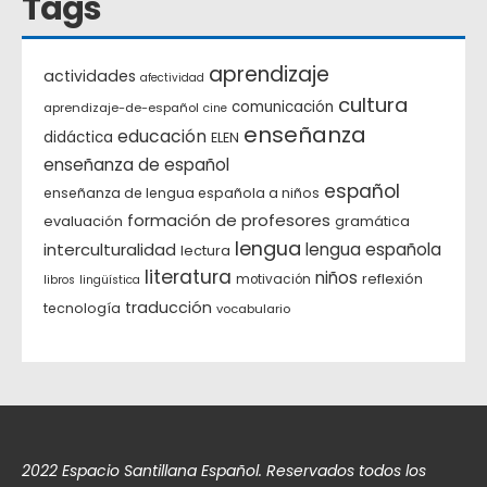
Tags
aprendizaje
actividades
afectividad
cultura
comunicación
aprendizaje-de-español
cine
enseñanza
educación
didáctica
ELEN
enseñanza de español
español
enseñanza de lengua española a niños
formación de profesores
evaluación
gramática
lengua
interculturalidad
lengua española
lectura
literatura
niños
reflexión
motivación
libros
lingüística
traducción
tecnología
vocabulario
2022 Espacio Santillana Español. Reservados todos los