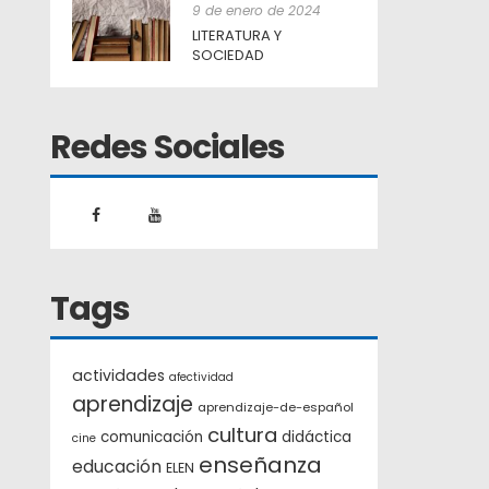
9 de enero de 2024
LITERATURA Y
SOCIEDAD
Redes Sociales
Tags
actividades
afectividad
aprendizaje
aprendizaje-de-español
cultura
comunicación
didáctica
cine
enseñanza
educación
ELEN