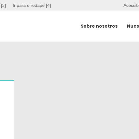
 [3]
Ir para o rodapé [4]
Acessib
Sobre nosotros
Nues