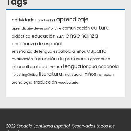
Tags
aprendizaje
actividades
afectividad
cultura
comunicación
aprendizaje-de-español
cine
enseñanza
educación
didáctica
ELEN
enseñanza de español
español
enseñanza de lengua española a niños
formación de profesores
evaluación
gramática
lengua
interculturalidad
lengua española
lectura
literatura
niños
reflexión
motivación
libros
lingüística
traducción
tecnología
vocabulario
2022 Espacio Santillana Español. Reservados todos los