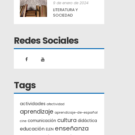
9 de enero de 2024
LITERATURA Y
SOCIEDAD
Redes Sociales
Tags
actividades
afectividad
aprendizaje
aprendizaje-de-español
cultura
comunicación
didáctica
cine
enseñanza
educación
ELEN