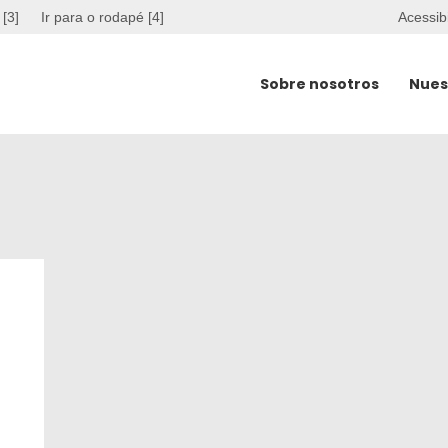
 [3]
Ir para o rodapé [4]
Acessib
Sobre nosotros
Nues