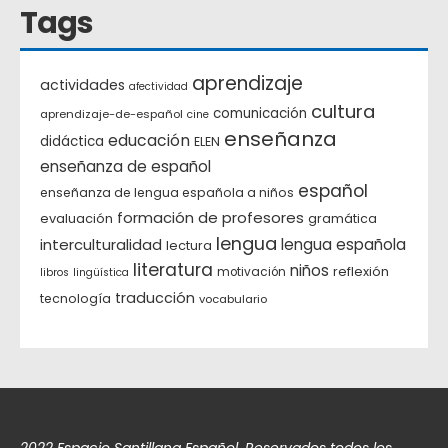
Tags
aprendizaje
actividades
afectividad
cultura
comunicación
aprendizaje-de-español
cine
enseñanza
educación
didáctica
ELEN
enseñanza de español
español
enseñanza de lengua española a niños
formación de profesores
evaluación
gramática
lengua
interculturalidad
lengua española
lectura
literatura
niños
reflexión
motivación
libros
lingüística
traducción
tecnología
vocabulario
2022 Espacio Santillana Español. Reservados todos los