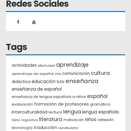
Redes Sociales
Tags
aprendizaje
actividades
afectividad
cultura
comunicación
aprendizaje-de-español
cine
enseñanza
educación
didáctica
ELEN
enseñanza de español
español
enseñanza de lengua española a niños
formación de profesores
evaluación
gramática
lengua
interculturalidad
lengua española
lectura
literatura
niños
reflexión
motivación
libros
lingüística
traducción
tecnología
vocabulario