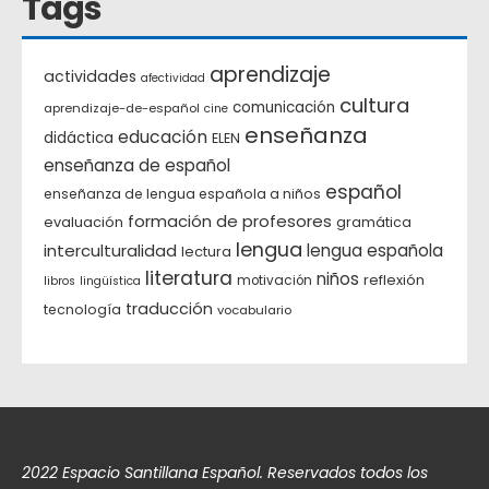
Tags
aprendizaje
actividades
afectividad
cultura
comunicación
aprendizaje-de-español
cine
enseñanza
educación
didáctica
ELEN
enseñanza de español
español
enseñanza de lengua española a niños
formación de profesores
evaluación
gramática
lengua
interculturalidad
lengua española
lectura
literatura
niños
reflexión
motivación
libros
lingüística
traducción
tecnología
vocabulario
2022 Espacio Santillana Español. Reservados todos los