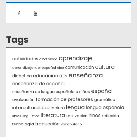
Tags
aprendizaje
actividades
afectividad
cultura
comunicación
aprendizaje-de-español
cine
enseñanza
educación
didáctica
ELEN
enseñanza de español
español
enseñanza de lengua española a niños
formación de profesores
evaluación
gramática
lengua
interculturalidad
lengua española
lectura
literatura
niños
reflexión
motivación
libros
lingüística
traducción
tecnología
vocabulario