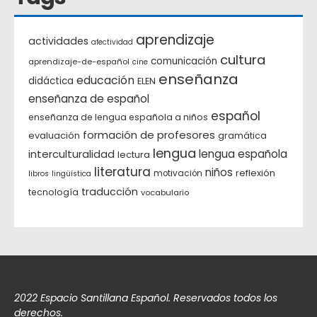
aprendizaje
actividades
afectividad
cultura
comunicación
aprendizaje-de-español
cine
enseñanza
educación
didáctica
ELEN
enseñanza de español
español
enseñanza de lengua española a niños
formación de profesores
evaluación
gramática
lengua
interculturalidad
lengua española
lectura
literatura
niños
reflexión
motivación
libros
lingüística
traducción
tecnología
vocabulario
2022 Espacio Santillana Español. Reservados todos los
derechos.