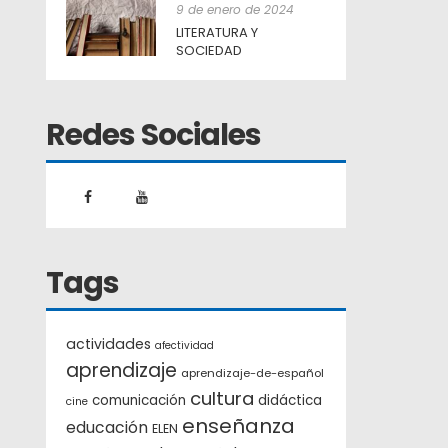
9 de enero de 2024
LITERATURA Y
SOCIEDAD
Redes Sociales
Tags
actividades
afectividad
aprendizaje
aprendizaje-de-español
cultura
comunicación
didáctica
cine
enseñanza
educación
ELEN