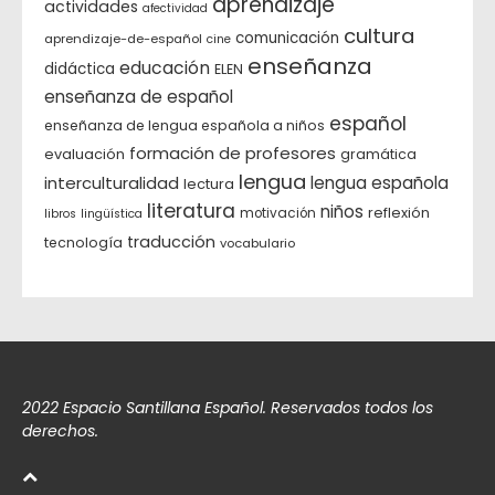
aprendizaje
actividades
afectividad
cultura
comunicación
aprendizaje-de-español
cine
enseñanza
educación
didáctica
ELEN
enseñanza de español
español
enseñanza de lengua española a niños
formación de profesores
evaluación
gramática
lengua
interculturalidad
lengua española
lectura
literatura
niños
reflexión
motivación
libros
lingüística
traducción
tecnología
vocabulario
2022 Espacio Santillana Español. Reservados todos los
derechos.