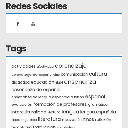
Redes Sociales
Tags
aprendizaje
actividades
afectividad
cultura
comunicación
aprendizaje-de-español
cine
enseñanza
educación
didáctica
ELEN
enseñanza de español
español
enseñanza de lengua española a niños
formación de profesores
evaluación
gramática
lengua
interculturalidad
lengua española
lectura
literatura
niños
reflexión
motivación
libros
lingüística
traducción
tecnología
vocabulario