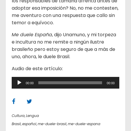
los responsables de tamaña afrenta antes de
adoptar esa imposición? No, no me contesten,
me aventuro con una respuesta que callo sin
temor a equívoco.
Me duele España
, dijo Unamuno, y mi torpeza
e incultura no me remite a ningún ilustre
brasileño pero estoy seguro de que a más de
uno, ahora, le duele Brasil.
Audio de este artículo:
Reproductor
00:00
00:00
de
audio
Cultura
,
Lengua
Brasil
,
español
,
me-duele-brasil
,
me-duele-espana