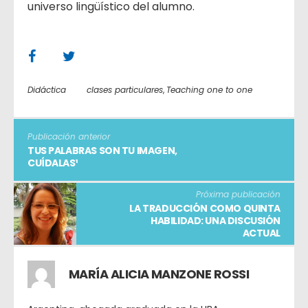
universo lingüístico del alumno.
Didáctica
clases particulares
,
Teaching one to one
Publicación anterior
TUS PALABRAS SON TU IMAGEN,
CUÍDALAS¹
Próxima publicación
LA TRADUCCIÓN COMO QUINTA
HABILIDAD: UNA DISCUSIÓN
ACTUAL
MARÍA ALICIA MANZONE ROSSI