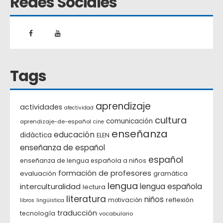
Redes Sociales
Tags
aprendizaje
actividades
afectividad
cultura
comunicación
aprendizaje-de-español
cine
enseñanza
educación
didáctica
ELEN
enseñanza de español
español
enseñanza de lengua española a niños
formación de profesores
evaluación
gramática
lengua
interculturalidad
lengua española
lectura
literatura
niños
reflexión
motivación
libros
lingüística
traducción
tecnología
vocabulario