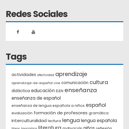
Redes Sociales
Tags
aprendizaje
actividades
afectividad
cultura
comunicación
aprendizaje-de-español
cine
enseñanza
educación
didáctica
ELEN
enseñanza de español
español
enseñanza de lengua española a niños
formación de profesores
evaluación
gramática
lengua
interculturalidad
lengua española
lectura
literatura
niños
reflexión
motivación
libros
lingüística