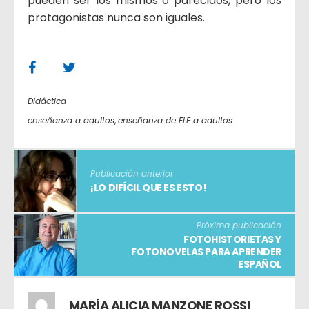
pueden ser los mismos o parecidos, pero los
protagonistas nunca son iguales.
Didáctica
enseñanza a adultos
,
enseñanza de ELE a adultos
Publicación anterior
¡LO DIFÍCIL QUE ES ESTO!
Próxima publicación
FOTOHISTORIETAS Y
FOTONOVELAS PARA APRENDER
ESPAÑOL
MARÍA ALICIA MANZONE ROSSI