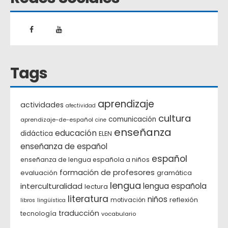
Tags
aprendizaje
actividades
afectividad
cultura
comunicación
aprendizaje-de-español
cine
enseñanza
educación
didáctica
ELEN
enseñanza de español
español
enseñanza de lengua española a niños
formación de profesores
evaluación
gramática
lengua
interculturalidad
lengua española
lectura
literatura
niños
reflexión
motivación
libros
lingüística
traducción
tecnología
vocabulario