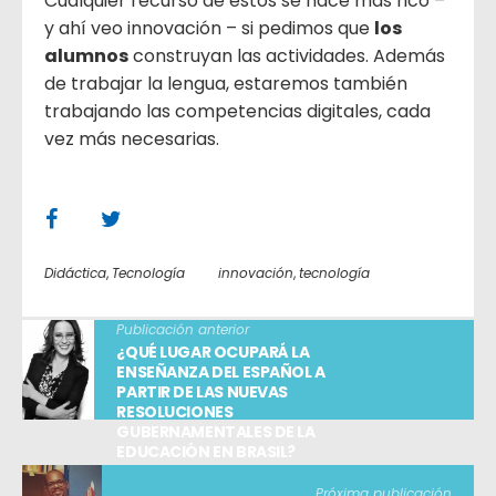
Cualquier recurso de estos se hace más rico –
y ahí veo innovación – si pedimos que
los
alumnos
construyan las actividades. Además
de trabajar la lengua, estaremos también
trabajando las competencias digitales, cada
vez más necesarias.
Didáctica
,
Tecnología
innovación
,
tecnología
Publicación anterior
¿QUÉ LUGAR OCUPARÁ LA
ENSEÑANZA DEL ESPAÑOL A
PARTIR DE LAS NUEVAS
RESOLUCIONES
GUBERNAMENTALES DE LA
EDUCACIÓN EN BRASIL?
Próxima publicación