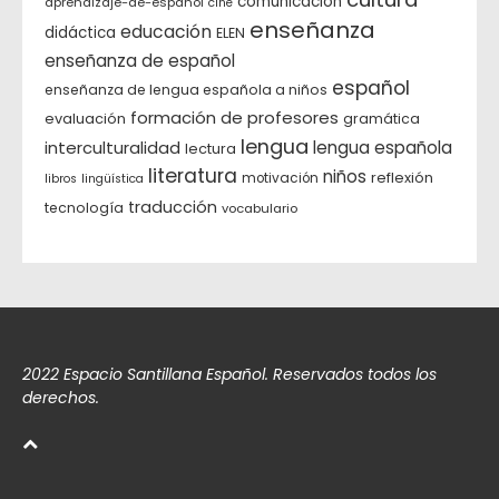
comunicación
aprendizaje-de-español
cine
enseñanza
educación
didáctica
ELEN
enseñanza de español
español
enseñanza de lengua española a niños
formación de profesores
evaluación
gramática
lengua
interculturalidad
lengua española
lectura
literatura
niños
reflexión
motivación
libros
lingüística
traducción
tecnología
vocabulario
2022 Espacio Santillana Español. Reservados todos los
derechos.