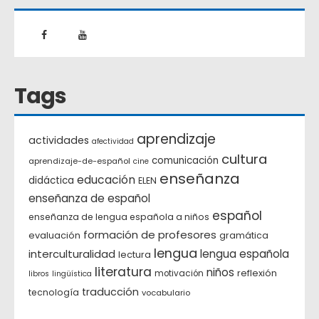
Tags
aprendizaje
actividades
afectividad
cultura
comunicación
aprendizaje-de-español
cine
enseñanza
educación
didáctica
ELEN
enseñanza de español
español
enseñanza de lengua española a niños
formación de profesores
evaluación
gramática
lengua
interculturalidad
lengua española
lectura
literatura
niños
reflexión
motivación
libros
lingüística
traducción
tecnología
vocabulario