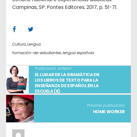
Campinas, SP: Pontes Editores, 2017, p. 51-71.
Cultura
,
Lengua
formación-de-estudiantes
,
lengua española
Publicación anterior
EL LUGAR DE LA GRAMÁTICA EN
LOS LIBROS DE TEXTO PARA LA
ENSEÑANZA DE ESPAÑOL EN LA
ESCUELA (II)
Próxima publicación
HOME WORKER