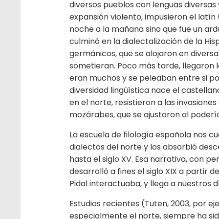
diversos pueblos con lenguas diversas v
expansión violento, impusieron el latín
noche a la mañana sino que fue un ardu
culminó en la dialectalización de la Hi
germánicos, que se alojaron en diversas
sometieran. Poco más tarde, llegaron l
eran muchos y se peleaban entre si po
diversidad lingüística nace el castella
en el norte, resistieron a las invasion
mozárabes, que se ajustaron al poderío
La escuela de filología española nos c
dialectos del norte y los absorbió des
hasta el siglo XV. Esa narrativa, con p
desarrolló a fines el siglo XIX a parti
Pidal interactuaba, y llega a nuestros 
Estudios recientes (Tuten, 2003, por e
especialmente el norte, siempre ha sido