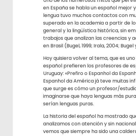
Uno de los numerosos mitos que perviv
en España se habla un español mejor y
lengua tuvo muchos contactos con muc
superado en la academia a partir de los
general y la lingüística histórica, sin 
trabajos que analizan las creencias y 
en Brasil (Bugel, 1999; Irala, 2004; Bugel
Hoy quisiera volver al tema, que es uno 
español prefieren los profesores de esp
Uruguay: «Prefiro o Espanhol da Espan
Espanhol da América já teve muitas in
que surge es cómo un profesor/estudian
imaginarse que haya lenguas más puras
serían lenguas puras.
La historia del español ha mostrado qu
analizamos con atención y sin nacionalis
vemos que siempre ha sido una caldera 