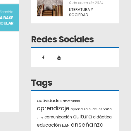
9 de enero de 2024
LITERATURA Y
licación
SOCIEDAD
A BASE
ICULAR
Redes Sociales
Tags
actividades
afectividad
aprendizaje
aprendizaje-de-español
cultura
comunicación
didáctica
cine
enseñanza
educación
ELEN