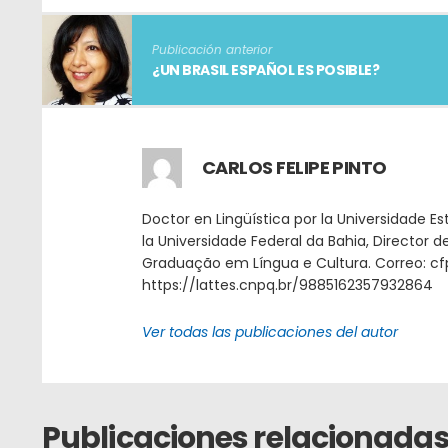
Publicación anterior
¿UN BRASIL ESPAÑOL ES POSIBLE?
CARLOS FELIPE PINTO
Doctor en Lingüística por la Universidade E
la Universidade Federal da Bahia, Director 
Graduação em Língua e Cultura. Correo: cfp
https://lattes.cnpq.br/9885162357932864
Ver todas las publicaciones del autor
Publicaciones relacionada