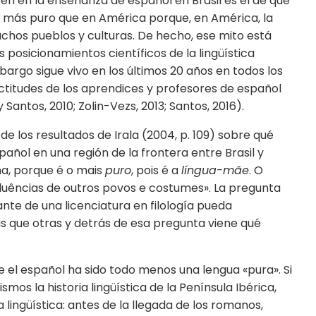
en en la enseñanza de español en Brasil es el de que
 más puro que en América porque, en América, la
hos pueblos y culturas. De hecho, ese mito está
 posicionamientos científicos de la lingüística
embargo sigue vivo en los últimos 20 años en todos los
actitudes de los aprendices y profesores de español
 y Santos, 2010; Zolin-Vezs, 2013; Santos, 2016).
de los resultados de Irala (2004, p. 109) sobre qué
añol en una región de la frontera entre Brasil y
ha, porque é o mais
puro
, pois é a
língua-mãe
. O
fluências de outros povos e costumes». La pregunta
te de una licenciatura en filología pueda
 que otras y detrás de esa pregunta viene qué
e el español ha sido todo menos una lengua «pura». Si
mos la historia lingüística de la Península Ibérica,
lingüística: antes de la llegada de los romanos,