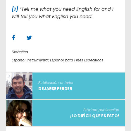
[1]
“Tell me
what you need English for and I
will tell you what English you need.
Didáctica
Español Instrumental
,
Español para Fines Específicos
Publicación anterior
DEJARSE PERDER
Próxima publicación
¡LO DIFÍCIL QUE ES ESTO!