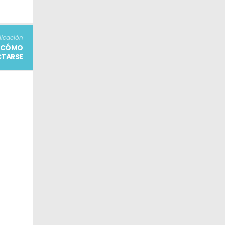
licación
O CÓMO
TARSE