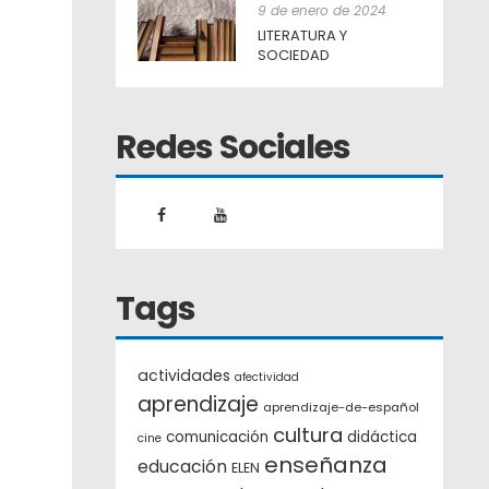
9 de enero de 2024
LITERATURA Y
SOCIEDAD
Redes Sociales
Tags
actividades
afectividad
aprendizaje
aprendizaje-de-español
cultura
comunicación
didáctica
cine
enseñanza
educación
ELEN