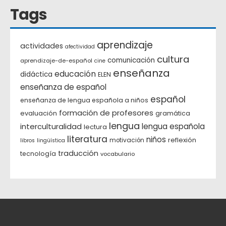
Tags
aprendizaje
actividades
afectividad
cultura
comunicación
aprendizaje-de-español
cine
enseñanza
educación
didáctica
ELEN
enseñanza de español
español
enseñanza de lengua española a niños
formación de profesores
evaluación
gramática
lengua
interculturalidad
lengua española
lectura
literatura
niños
reflexión
motivación
libros
lingüística
traducción
tecnología
vocabulario